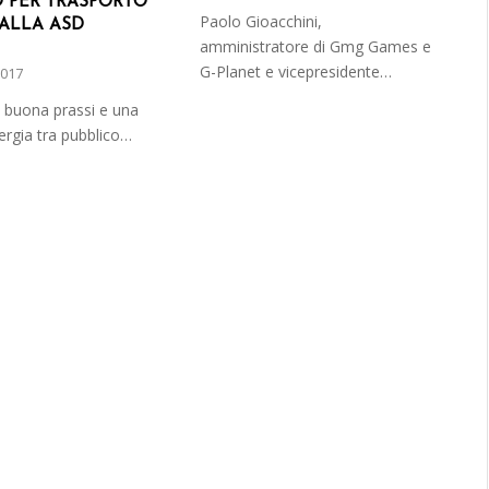
 PER TRASPORTO
Paolo Gioacchini,
 ALLA ASD
amministratore di Gmg Games e
G-Planet e vicepresidente…
2017
 buona prassi e una
nergia tra pubblico…